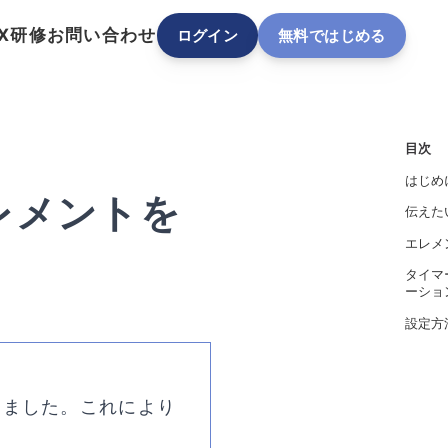
DX研修
お問い合わせ
ログイン
無料ではじめる
目次
はじめ
レメントを
伝えた
エレメ
タイマ
ーショ
設定方
しました。これにより
す。