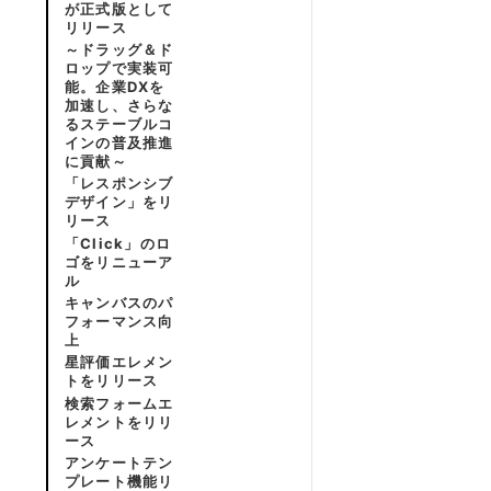
が正式版として
リリース
～ドラッグ＆ド
ロップで実装可
能。企業DXを
加速し、さらな
るステーブルコ
インの普及推進
に貢献～
「レスポンシブ
デザイン」をリ
リース
「Click」のロ
ゴをリニューア
ル
キャンバスのパ
フォーマンス向
上
星評価エレメン
トをリリース
検索フォームエ
レメントをリリ
ース
アンケートテン
プレート機能リ