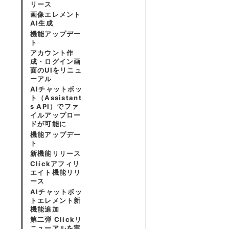
リース
画像エレメント
AI生成
機能アップデー
ト
アカウント作
成・ログイン画
面のUIをリニュ
ーアル
AIチャットボッ
ト（Assistant
s API）でファ
イルアップロー
ドが可能に
機能アップデー
ト
新機能リリース
Clickアフィリ
エイト機能リリ
ース
AIチャットボッ
トエレメント新
機能追加
第二弾 Clickリ
ニューアルを実