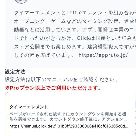
タイマーエレメントとLottieエレメントを組み合
オープニング、ゲームなどのタイミング設定、達成
動画などに活用しています。アプリ開発は本業のコ
ドで作ったのがきっかけ。Clickは国産という強
ストア公開までも楽しめます。建築模型職人ですが
しての幅も広げています。 https://appruto.jp/
設定方法
設定方法は以下のマニュアルをご確認ください。
※Proプラン以上でご利用いただけます。
タイマーエレメント
ページがロードされた後すぐにカウントダウンを開始する機
能を実装できます。 カウントダウン終了後に、アクションを
設定できます。 ページがロードされた後に自動でカウントダ
https://manual.click.dev/101b3ff290338066a416cf616365c0dd
ウンを開始し、カウントダウンが終了した後にアクションで
設定した処理を実行する機能を実装することができます。 シ