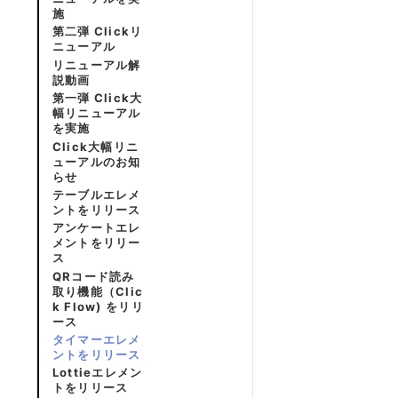
施
第二弾 Clickリ
ニューアル
リニューアル解
説動画
第一弾 Click大
幅リニューアル
を実施
Click大幅リニ
ューアルのお知
らせ
テーブルエレメ
ントをリリース
アンケートエレ
メントをリリー
ス
QRコード読み
取り機能（Clic
k Flow) をリリ
ース
タイマーエレメ
ントをリリース
Lottieエレメン
トをリリース