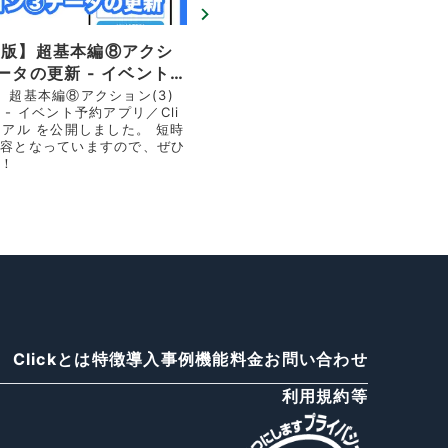
新版】超基本編⑧アクシ
ータの更新 - イベント
／Clickチュートリアル
】超基本編⑧アクション(3)
- イベント予約アプリ／Cli
ました
リアル を公開しました。 短時
容となっていますので、ぜひ
！
Clickとは
特徴
導入事例
機能
料金
お問い合わせ
利用規約等