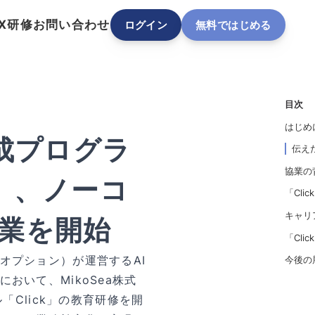
DX研修
お問い合わせ
ログイン
無料ではじめる
目次
はじめ
成プログラ
伝え
協業の
」、ノーコ
「Cli
キャリ
協業を開始
「Cli
オプション）が運営するAI
今後の
おいて、MikoSea株式
「Click」の教育研修を開