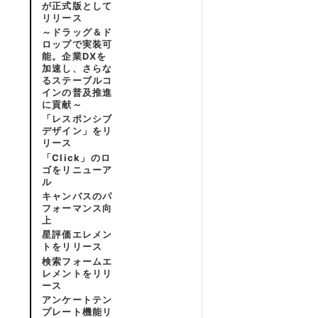
が正式版として
リリース
～ドラッグ＆ド
ロップで実装可
能。企業DXを
加速し、さらな
るステーブルコ
インの普及推進
に貢献～
「レスポンシブ
デザイン」をリ
リース
「Click」のロ
ゴをリニューア
ル
キャンバスのパ
フォーマンス向
上
星評価エレメン
トをリリース
検索フォームエ
レメントをリリ
ース
アンケートテン
プレート機能リ