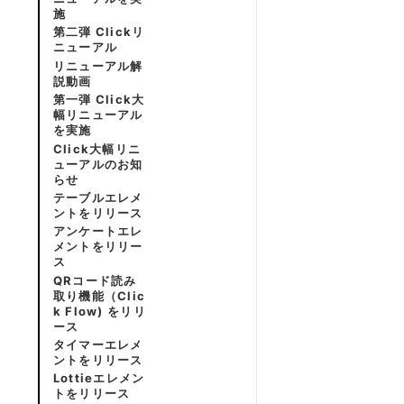
施
第二弾 Clickリ
ニューアル
リニューアル解
説動画
第一弾 Click大
幅リニューアル
を実施
Click大幅リニ
ューアルのお知
らせ
テーブルエレメ
ントをリリース
アンケートエレ
メントをリリー
ス
QRコード読み
取り機能（Clic
k Flow) をリリ
ース
タイマーエレメ
ントをリリース
Lottieエレメン
トをリリース