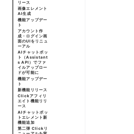
リース
画像エレメント
AI生成
機能アップデー
ト
アカウント作
成・ログイン画
面のUIをリニュ
ーアル
AIチャットボッ
ト（Assistant
s API）でファ
イルアップロー
ドが可能に
機能アップデー
ト
新機能リリース
Clickアフィリ
エイト機能リリ
ース
AIチャットボッ
トエレメント新
機能追加
第二弾 Clickリ
ニューアルを実