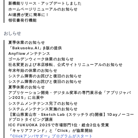
新機能リリース・アップデートしました
ホームページリニューアルのお知らせ
AI連携が更に簡単に！
領収書発行機能
おしらせ
夏季休業のお知らせ
「Bakusoku.AI」β版の提供
Anyflowメンテナンス
ゴールデンウィーク休業のお知らせ
社名変更および本店移転、公式サイトリニューアルのお知らせ
年末年始の休業のお知らせ
システム障害のお詫びと復旧のお知らせ
システム障害のお詫びと復旧のお知らせ
夏季休業のお知らせ
アプリケーション開発・デジタル変革の専門展示会「アプリジャパ
ン2025」に出展中
システムメンテナンス完了のお知らせ
システムメンテナンス実施のお知らせ
【富山県富山市・Sketch Lab (スケッチラボ)開催】1Dayノーコー
ドプロトタイピング講座
ICC FUKUOKA 2025で市場部門1位・総合2位を受賞
「キャリアファンド」と「Click」が協業開始
『Clickアンバサダー』プログラムがスタート