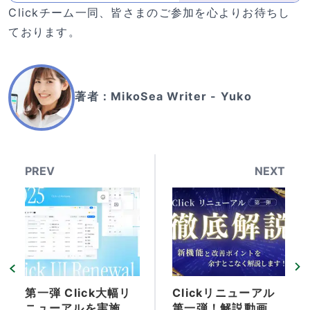
き、紹介先が有料プランにご加入さ
Clickチーム一同、皆さまのご参加を心よりお待ちし
れると、**初年度の利用料の30%*
*を紹介料としてお支払いします。
ております。
今すぐ紹介を始めよう！ リニューア
ルしたClickをもっと多くの人に広
めるチャンス！ あなたの紹介が、ビ
ジネスの成長につながります✨ (注意
事項) ・本フォームは、MikoSea株
著者：
MikoSea Writer - Yuko
式会社の提供するClickアフィリエ
イトプログラム 登録における情報入
力フォームです。 ・初年度分全額の
報酬が支払われるためには、毎年ア
ンバサダー登録の更新が必要となり
ます。 ・本フォームの内容は、Clic
kアフィリエイトプログラム契約締結
PREV
NEXT
上の情報となります。 ・登録をされ
る方が、個人様か会社様かで記入内
容が異なる箇所がございます。
第一弾 Click大幅リ
Clickリニューアル
ニューアルを実施い
第一弾！解説動画を