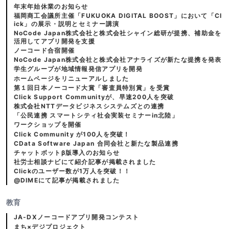
年末年始休業のお知らせ
福岡商工会議所主催「FUKUOKA DIGITAL BOOST」において「Cl
ick」の展示・説明とセミナー講演
NoCode Japan株式会社と株式会社シャイン総研が提携、補助金を
活用してアプリ開発を支援
ノーコード合宿開催
NoCode Japan株式会社と株式会社アナライズが新たな提携を発表
学生グループが地域情報発信アプリを開発
ホームページをリニューアルしました
第１回日本ノーコード大賞「審査員特別賞」を受賞
Click Support Communityが、早速200人を突破
株式会社NTTデータビジネスシステムズとの連携
「公民連携 スマートシティ社会実装セミナーin北陸」
ワークショップを開催
Click Community が100人を突破！
CData Software Japan 合同会社と新たな製品連携
チャットボットβ版導入のお知らせ
社労士相談ナビにて紹介記事が掲載されました
Clickのユーザー数が1万人を突破！！
@DIMEにて記事が掲載されました
教育
JA-DXノーコードアプリ開発コンテスト
まち×デジプロジェクト