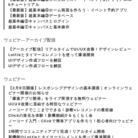
kチュートリアル
【最新版】超基本編④ホーム画面を作ろう - イベント予約アプリ
【最新版】超基本編③データベース
超基本編②キャンバスとログイン
超基本編①キャンバスと基本操作
ウェビナ―アーカイブ配信
【アーカイブ配信】リアルタイムでUI/UX改善！デザインレビュー
Lottieとタイマーエレメントを使って爆速開発
UIデザイン作成フローを解説
UIデザイン作成フローを解説
ウェビナー
【2月9日開催】レスポンシブデザインの基本講座｜オンラインウェ
ビナー開催のお知らせ
「爆速アプリ開発」をライブ実演する無料ウェビナー
UI/UX改善に直結する特別なウェビナー
ノーコードでここまでできる！診断×レコメンドの最前線
Clickの進化を体験！新機能紹介＆もくもく会
ノーコード入門：Clickで簡単アプリを作ろう！初心者向けウェビナ
ー
2時間でコミュニティアプリ完成！リアルタイム開発
新機能のLottieとタイマーエレメントを使って爆速開発！