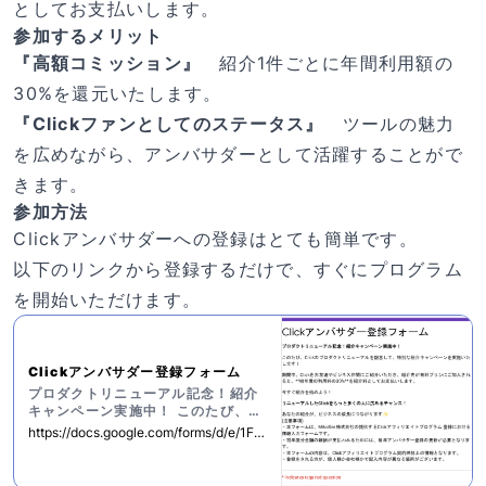
としてお支払いします。
参加するメリット
『高額コミッション』
紹介1件ごとに年間利用額の
30%を還元いたします。
『Clickファンとしてのステータス』
ツールの魅力
を広めながら、アンバサダーとして活躍することがで
きます。
参加方法
Clickアンバサダーへの登録はとても簡単です。
以下のリンクから登録するだけで、すぐにプログラム
を開始いただけます。
Clickアンバサダー登録フォーム
プロダクトリニューアル記念！紹介
キャンペーン実施中！ このたび、Cl
ickのプロダクトリニューアルを記念
https://docs.google.com/forms/d/e/1FAI
して、特別な紹介キャンペーンを実
pQLSfGhNOlpRkPIghBkrKlHzEP6-BJh
施いたします！ 期間中、Clickをお
bJFE7uhq8YZ-_QzinaeiA/viewform?us
友達やビジネス仲間にご紹介いただ
p=send_form