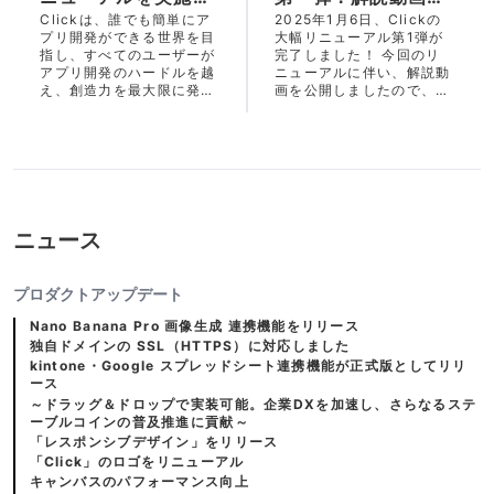
たしました
公開しました
Clickは、誰でも簡単にア
2025年1月6日、Clickの
プリ開発ができる世界を目
大幅リニューアル第1弾が
指し、すべてのユーザーが
完了しました！ 今回のリ
アプリ開発のハードルを越
ニューアルに伴い、解説動
え、創造力を最大限に発揮
画を公開しましたので、ぜ
できる環境を提供します。
ひご覧ください。
この度、さらなる利便性向
上のため、大幅リニューア
ルを実施いたしました。
ニュース
プロダクトアップデート
Nano Banana Pro 画像生成 連携機能をリリース
独自ドメインの SSL（HTTPS）に対応しました
kintone・Google スプレッドシート連携機能が正式版としてリリ
ース
～ドラッグ＆ドロップで実装可能。企業DXを加速し、さらなるステ
ーブルコインの普及推進に貢献～
「レスポンシブデザイン」をリリース
「Click」のロゴをリニューアル
キャンバスのパフォーマンス向上