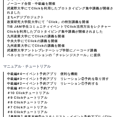
ノーコード合宿・中級編を開催
武蔵野大学にてClickを利用したプロトタイピング集中講義が開催さ
れました
まち×デジプロジェクト
政策研究大学院大学にて「Click」の特別講義を開催
TIB JAM学生コミュニティイベントでClick活用方法をレクチャー
Clickを利用したプロトタイピング集中講義が開催されました
九州産業大学にてClickの講義を開催
中央大学にてClickの講義を開催
九州産業大学にてClickの講義を開催
武蔵野大学アントレプレナーシップ学部にノーコード講義
ベネッセコーポレーションの「チャレンジスクール」に提供
マニュアル・チュートリアル
中級編#4ーイベント予約アプリ 便利な機能
中級編#3ーイベント予約アプリ リレーション②予約を取り消す
中級編#2ーイベント予約アプリ リレーション①予約する
中級編 #1ーイベント予約アプリ
＃10 Clickチュートリアル
＃9 Clickチュートリアル
＃8 Clickチュートリアル
＃7 Clickチュートリアル
＃6 Clickチュートリアル
【最新版】超基本編⑤カスタムリスト - イベント予約アプリ／Clic