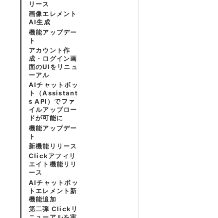
リース
画像エレメント
AI生成
機能アップデー
ト
アカウント作
成・ログイン画
面のUIをリニュ
ーアル
AIチャットボッ
ト（Assistant
s API）でファ
イルアップロー
ドが可能に
機能アップデー
ト
新機能リリース
Clickアフィリ
エイト機能リリ
ース
AIチャットボッ
トエレメント新
機能追加
第二弾 Clickリ
ニューアルを実