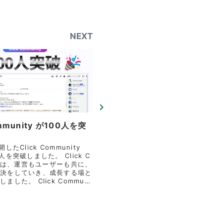
NEXT
ommunity が100人を突
したClick Community
突破しました。 Click C
tyでは、運営もユーザーも共に、
決をしていき、成長する場と
lick Communi
加されていない方はぜひご参
ださい！