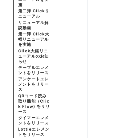
施
第二弾 Clickリ
ニューアル
リニューアル解
説動画
第一弾 Click大
幅リニューアル
を実施
Click大幅リニ
ューアルのお知
らせ
テーブルエレメ
ントをリリース
アンケートエレ
メントをリリー
ス
QRコード読み
取り機能（Clic
k Flow) をリリ
ース
タイマーエレメ
ントをリリース
Lottieエレメン
トをリリース