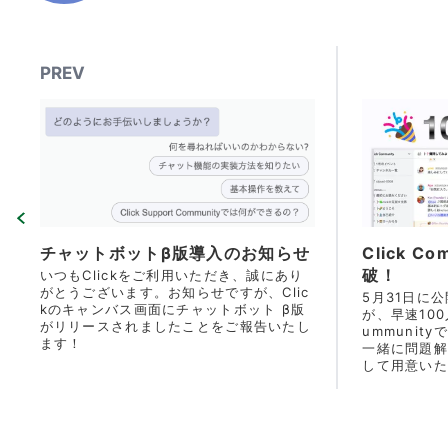
PREV
チャットボットβ版導入のお知らせ
Click C
破！
いつもClickをご利用いただき、誠にあり
がとうございます。お知らせですが、Clic
5月31日に公開
kのキャンバス画面にチャットボット β版
が、早速100人を
がリリースされましたことをご報告いたし
ummuni
ます！
一緒に問題解
して用意いたしました。 C
tyにまだ参
加/ご活用く