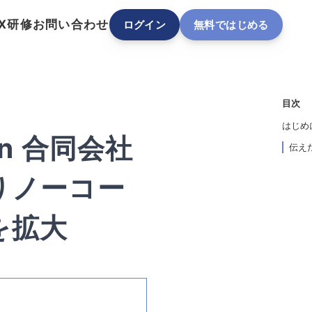
DX研修
お問い合わせ
ログイン
無料ではじめる
目次
はじめ
pan 合同会社
伝え
りノーコー
を拡大