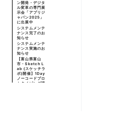
ン開発・デジタ
ル変革の専門展
示会「アプリジ
ャパン2025」
に出展中
システムメンテ
ナンス完了のお
知らせ
システムメンテ
ナンス実施のお
知らせ
【富山県富山
市・Sketch L
ab (スケッチラ
ボ)開催】1Day
ノーコードプロ
トタイピング講
座
ICC FUKUOK
A 2025で市場
部門1位・総合2
位を受賞
「キャリアファ
ンド」と「Clic
k」が協業開始