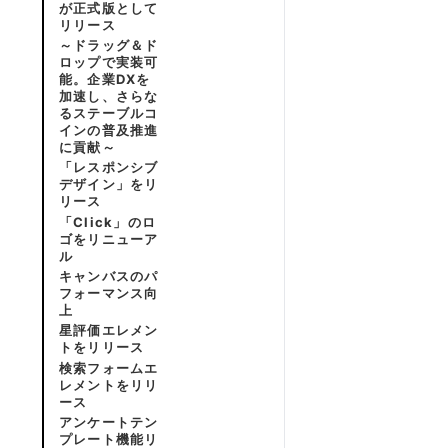
が正式版として
リリース
～ドラッグ＆ド
ロップで実装可
能。企業DXを
加速し、さらな
るステーブルコ
インの普及推進
に貢献～
「レスポンシブ
デザイン」をリ
リース
「Click」のロ
ゴをリニューア
ル
キャンバスのパ
フォーマンス向
上
星評価エレメン
トをリリース
検索フォームエ
レメントをリリ
ース
アンケートテン
プレート機能リ