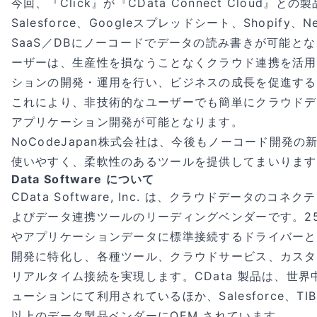
今回、『Click』が『CData Connect Cloud』
Salesforce、Googleスプレッドシート、Shopify、N
SaaS／DBにノーコードでデータの読み書きが可能となり
ーザーは、生産性を損なうことなくクラウド連携を活用
ションの開発・運用を行い、ビジネスの成長を促進する
これにより、非技術的なユーザーでも簡単にクラウドデ
アプリケーション開発が可能となります。
NoCodeJapan株式会社は、今後もノーコード開発
使いやすく、柔軟性のあるツールを提供してまいります
Data Software について
CData Software, Inc. は、クラウドデータの
よびデータ連携ツールのリーディングベンダーです。250
やアプリケーションデータに標準接続するドライバーと
開発に特化し、各種ツール、クラウドサービス、カスタ
リアルタイム接続を実現します。CData 製品は、世
ューションにて利用されているほか、Salesforce、TI
以上のデータ製品ベンダーにOEM されています。