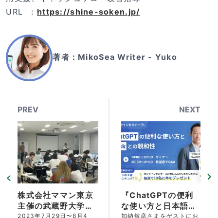
URL :
https://shine-soken.jp/
著者：
MikoSea Writer - Yuko
PREV
NEXT
株式会社ママン東京
『ChatGPTの便利
主催の武蔵野大学ア
な使い方と日本語対
ントレプレナーシッ
応のノーコードツー
2023年7月29日〜8月4
加納敏彦さまをゲストにお