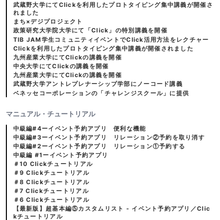
武蔵野大学にてClickを利用したプロトタイピング集中講義が開催さ
れました
まち×デジプロジェクト
政策研究大学院大学にて「Click」の特別講義を開催
TIB JAM学生コミュニティイベントでClick活用方法をレクチャー
Clickを利用したプロトタイピング集中講義が開催されました
九州産業大学にてClickの講義を開催
中央大学にてClickの講義を開催
九州産業大学にてClickの講義を開催
武蔵野大学アントレプレナーシップ学部にノーコード講義
ベネッセコーポレーションの「チャレンジスクール」に提供
マニュアル・チュートリアル
中級編#4ーイベント予約アプリ 便利な機能
中級編#3ーイベント予約アプリ リレーション②予約を取り消す
中級編#2ーイベント予約アプリ リレーション①予約する
中級編 #1ーイベント予約アプリ
＃10 Clickチュートリアル
＃9 Clickチュートリアル
＃8 Clickチュートリアル
＃7 Clickチュートリアル
＃6 Clickチュートリアル
【最新版】超基本編⑤カスタムリスト - イベント予約アプリ／Clic
kチュートリアル