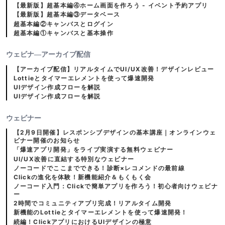
【最新版】超基本編④ホーム画面を作ろう - イベント予約アプリ
【最新版】超基本編③データベース
超基本編②キャンバスとログイン
超基本編①キャンバスと基本操作
ウェビナ―アーカイブ配信
【アーカイブ配信】リアルタイムでUI/UX改善！デザインレビュー
Lottieとタイマーエレメントを使って爆速開発
UIデザイン作成フローを解説
UIデザイン作成フローを解説
ウェビナー
【2月9日開催】レスポンシブデザインの基本講座｜オンラインウェ
ビナー開催のお知らせ
「爆速アプリ開発」をライブ実演する無料ウェビナー
UI/UX改善に直結する特別なウェビナー
ノーコードでここまでできる！診断×レコメンドの最前線
Clickの進化を体験！新機能紹介＆もくもく会
ノーコード入門：Clickで簡単アプリを作ろう！初心者向けウェビナ
ー
2時間でコミュニティアプリ完成！リアルタイム開発
新機能のLottieとタイマーエレメントを使って爆速開発！
続編！ClickアプリにおけるUIデザインの極意