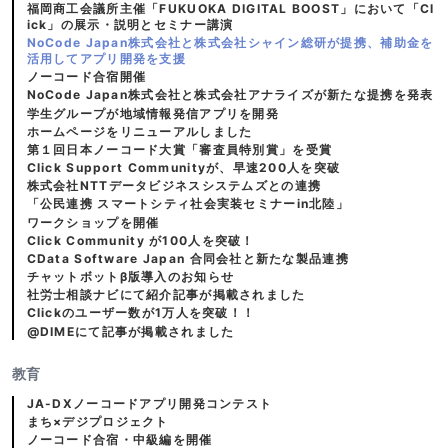
福岡商工会議所主催「FUKUOKA DIGITAL BOOST」において「Cl
ick」の展示・説明とセミナー講演
NoCode Japan株式会社と株式会社シャイン総研が提携、補助金を
活用してアプリ開発を支援
ノーコード合宿開催
NoCode Japan株式会社と株式会社アナライズが新たな提携を発表
学生グループが地域情報発信アプリを開発
ホームページをリニューアルしました
第１回日本ノーコード大賞「審査員特別賞」を受賞
Click Support Communityが、早速200人を突破
株式会社NTTデータビジネスシステムズとの連携
「公民連携 スマートシティ社会実装セミナーin北陸」
ワークショップを開催
Click Community が100人を突破！
CData Software Japan 合同会社と新たな製品連携
チャットボットβ版導入のお知らせ
社労士相談ナビにて紹介記事が掲載されました
Clickのユーザー数が1万人を突破！！
@DIMEにて記事が掲載されました
教育
JA-DXノーコードアプリ開発コンテスト
まち×デジプロジェクト
ノーコード合宿・中級編を開催