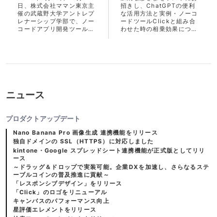
日、株式会社ママン東京主
招きし、ChatGPTの便利
プ学部ノーコード講
ルClickとの親和
催の武蔵野大学アントレプ
な活用方法と実例・ノーコ
義にClickを提供
性』ウェビナー開催
レナーシップ学部で、ノー
ードツールClickと組み合
コードアプリ開発ツール
わせた時の相乗効果につい
のお知らせ
「Click」を使用した講義
てClick CTO 中利弘 と実
が実施されました
践形式でChatGPTを使っ
たノーコードアプリをリア
ルタイムで制作す第一回Cl
ick無料ウェビナーのご案
内
ニュース
プロダクトアップデート
Nano Banana Pro 画像生成 連携機能をリリース
独自ドメインの SSL（HTTPS）に対応しました
kintone・Google スプレッドシート連携機能が正式版としてリリ
ース
～ドラッグ＆ドロップで実装可能。企業DXを加速し、さらなるステ
ーブルコインの普及推進に貢献～
「レスポンシブデザイン」をリリース
「Click」のロゴをリニューアル
キャンバスのパフォーマンス向上
星評価エレメントをリリース