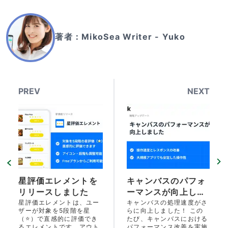
著者：
MikoSea Writer - Yuko
PREV
NEXT
星評価エレメントを
キャンバスのパフォ
リリースしました
ーマンスが向上しま
した
星評価エレメントは、ユー
キャンバスの処理速度がさ
ザーが対象を5段階を星
らに向上しました！ この
（⭐）で直感的に評価でき
たび、キャンバスにおける
るエレメントです。アウト
パフォーマンス改善を実施