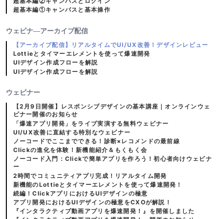
超基本編②キャンバスとログイン
超基本編①キャンバスと基本操作
ウェビナ―アーカイブ配信
【アーカイブ配信】リアルタイムでUI/UX改善！デザインレビュー
Lottieとタイマーエレメントを使って爆速開発
UIデザイン作成フローを解説
UIデザイン作成フローを解説
ウェビナー
【2月9日開催】レスポンシブデザインの基本講座｜オンラインウェ
ビナー開催のお知らせ
「爆速アプリ開発」をライブ実演する無料ウェビナー
UI/UX改善に直結する特別なウェビナー
ノーコードでここまでできる！診断×レコメンドの最前線
Clickの進化を体験！新機能紹介＆もくもく会
ノーコード入門：Clickで簡単アプリを作ろう！初心者向けウェビナ
ー
2時間でコミュニティアプリ完成！リアルタイム開発
新機能のLottieとタイマーエレメントを使って爆速開発！
続編！ClickアプリにおけるUIデザインの極意
アプリ開発におけるUIデザインの極意をCXOが解説！
『インタラクティブ動画アプリを爆速開発！』を開催しました