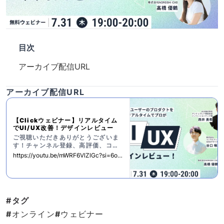
目次
アーカイブ配信URL
アーカイブ配信URL
【Clickウェビナー】リアルタイム
でUI/UX改善！デザインレビュー
ご視聴いただきありがとうございま
す！チャンネル登録、高評価、コメ
ントもぜひよろしくお願いします！7
https://youtu.be/mWRF6VlZlGc?si=6oc
月31日開催ウェビナーのアーカイブ
Z5cCDec6wtg3g
動画になります。▼チャンネル登録
はこちらhttps://www.youtube.c
om/channel/UCnaaNYWsqVIxr
Xu8orJsPrQ▼Clickの公式XClic
#タグ
k...
#
オンライン
#
ウェビナー