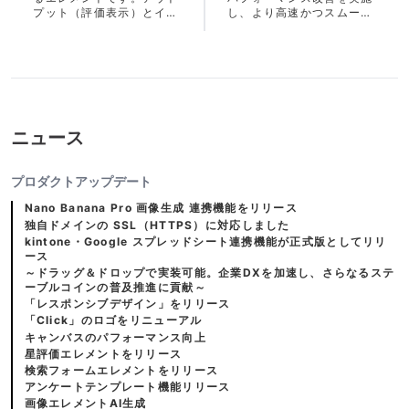
プット（評価表示）とイン
し、より高速かつスムーズ
プット（評価入力）の両方
な操作が可能になりまし
に対応し、モバイル・PCで
た。
も操作しやすい設計です。
ニュース
プロダクトアップデート
Nano Banana Pro 画像生成 連携機能をリリース
独自ドメインの SSL（HTTPS）に対応しました
kintone・Google スプレッドシート連携機能が正式版としてリリ
ース
～ドラッグ＆ドロップで実装可能。企業DXを加速し、さらなるステ
ーブルコインの普及推進に貢献～
「レスポンシブデザイン」をリリース
「Click」のロゴをリニューアル
キャンバスのパフォーマンス向上
星評価エレメントをリリース
検索フォームエレメントをリリース
アンケートテンプレート機能リリース
画像エレメントAI生成