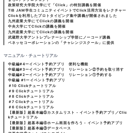
政策研究大学院大学にて「Click」の特別講義を開催
TIB JAM学生コミュニティイベントでClick活用方法をレクチャー
Clickを利用したプロトタイピング集中講義が開催されました
九州産業大学にてClickの講義を開催
中央大学にてClickの講義を開催
九州産業大学にてClickの講義を開催
武蔵野大学アントレプレナーシップ学部にノーコード講義
ベネッセコーポレーションの「チャレンジスクール」に提供
マニュアル・チュートリアル
中級編#4ーイベント予約アプリ 便利な機能
中級編#3ーイベント予約アプリ リレーション②予約を取り消す
中級編#2ーイベント予約アプリ リレーション①予約する
中級編 #1ーイベント予約アプリ
＃10 Clickチュートリアル
＃9 Clickチュートリアル
＃8 Clickチュートリアル
＃7 Clickチュートリアル
＃6 Clickチュートリアル
【最新版】超基本編⑤カスタムリスト - イベント予約アプリ／Clic
kチュートリアル
【最新版】超基本編④ホーム画面を作ろう - イベント予約アプリ
【最新版】超基本編③データベース