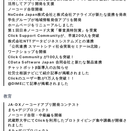
活用してアプリ開発を支援
ノーコード合宿開催
NoCode Japan株式会社と株式会社アナライズが新たな提携を発表
学生グループが地域情報発信アプリを開発
ホームページをリニューアルしました
第１回日本ノーコード大賞「審査員特別賞」を受賞
Click Support Communityが、早速200人を突破
株式会社NTTデータビジネスシステムズとの連携
「公民連携 スマートシティ社会実装セミナーin北陸」
ワークショップを開催
Click Community が100人を突破！
CData Software Japan 合同会社と新たな製品連携
チャットボットβ版導入のお知らせ
社労士相談ナビにて紹介記事が掲載されました
Clickのユーザー数が1万人を突破！！
@DIMEにて記事が掲載されました
教育
JA-DXノーコードアプリ開発コンテスト
まち×デジプロジェクト
ノーコード合宿・中級編を開催
武蔵野大学にてClickを利用したプロトタイピング集中講義が開催さ
れました
まち×デジプロジェクト