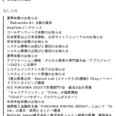
おしらせ
夏季休業のお知らせ
「Bakusoku.AI」β版の提供
Anyflowメンテナンス
ゴールデンウィーク休業のお知らせ
社名変更および本店移転、公式サイトリニューアルのお知らせ
年末年始の休業のお知らせ
システム障害のお詫びと復旧のお知らせ
システム障害のお詫びと復旧のお知らせ
夏季休業のお知らせ
アプリケーション開発・デジタル変革の専門展示会「アプリジャパ
ン2025」に出展中
システムメンテナンス完了のお知らせ
システムメンテナンス実施のお知らせ
【富山県富山市・Sketch Lab (スケッチラボ)開催】1Dayノーコー
ドプロトタイピング講座
ICC FUKUOKA 2025で市場部門1位・総合2位を受賞
「キャリアファンド」と「Click」が協業開始
『Clickアンバサダー』プログラムがスタート
年末年始休業のお知らせ
福岡商工会議所主催「FUKUOKA DIGITAL BOOST」において「Cl
ick」の展示・説明とセミナー講演
NoCode Japan株式会社と株式会社シャイン総研が提携、補助金を